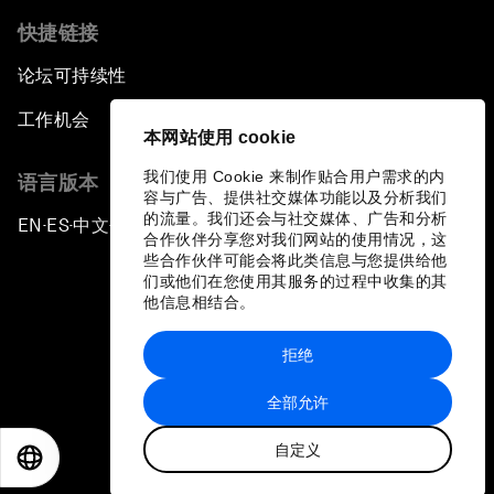
快捷链接
论坛可持续性
工作机会
本网站使用 cookie
我们使用 Cookie 来制作贴合用户需求的内
语言版本
容与广告、提供社交媒体功能以及分析我们
的流量。我们还会与社交媒体、广告和分析
EN
ES
中文
日本語
▪
▪
▪
合作伙伴分享您对我们网站的使用情况，这
些合作伙伴可能会将此类信息与您提供给他
们或他们在您使用其服务的过程中收集的其
他信息相结合。
拒绝
隐私政策和服务条款
全部允许
站点地图
自定义
©
2026
世界经济论坛
EN
ES
中文
日本語