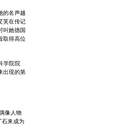
她的名声越
艾芙在传记
时叫她德国
段取得高位
科学院院
来出现的第
偶像人物
矿石来成为