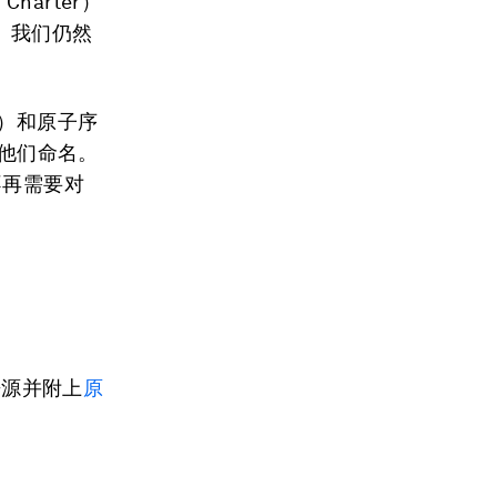
harter）
。我们仍然
i）和原子序
以他们命名。
不再需要对
来源并附上
原