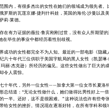
范围内，有很多杰出的女性在她们的领域成为领先者。
俄罗斯的瓦莲京娜·捷列什科娃，英国的海伦·沙曼以及
萨莉·莱德。
存在有力证据的薇拉·鲁宾刚刚过世，没有众人所期望的
她在毕生的事业中都经历着性别歧视。
界成功的女性都完全不为人知。最近的一部电影《隐藏
纪六十年代三位供职于美国宇航局的黑人女性（凯瑟琳·
、玛丽·杰克逊）所经历的偏见。这些女性做出了巨大的
却令人震惊。
七十年代，另外一位女性——加拿大第一位女市长夏洛特
形总结道：“无论女性做什么，她们做得比男性好上一
的一半。还好，这不是很困难。” 这种说法也许有些夸
带给女性的挫折。情况现在逐渐好转，在所有学科和领