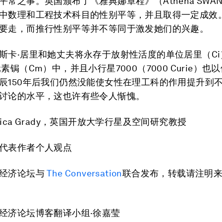
常之事。英国颁布了《雅典娜章程》（Athena SWAN C
中数理和工程技术科目的性别平等，并且取得一定成效
要走，而推行性别平等并不等同于激发她们的兴趣。
斯卡·居里和她丈夫将永存于放射性活度的单位居里（C
素锔（Cm）中，并且小行星7000（7000 Curie）也
辰150年后我们仍然没能使女性在理工科的作用提升到
讨论的水平，这也许有些令人惭愧。
ica Grady，英国开放大学行星及空间研究教授
代表作者个人观点
界经济论坛与
The Conversation
联合发布，转载请注明
经济论坛博客翻译小组·徐嘉莹