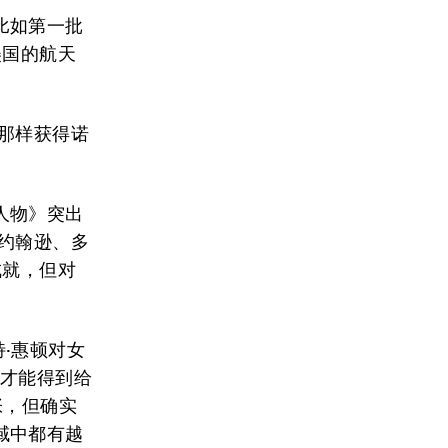
比如第一批
美国的航天
那样获得诺
人物》突出
约翰逊、多
成就，但对
·惠顿对女
倍才能得到给
张，但确实
域中都有越