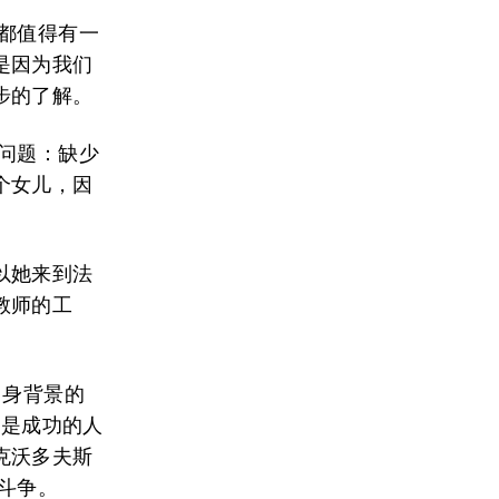
都值得有一
是因为我们
步的了解。
问题：缺少
个女儿，因
以她来到法
教师的工
自身背景的
这是成功的人
克沃多夫斯
斗争。