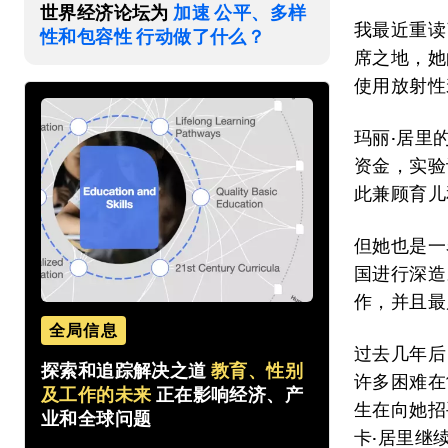
世界经济论坛为
加速 公平、多样
我最近重读
性和包容性 行动做了什么？
席之地，她
使用放射性
玛丽·居里
资金，实验
此兼顾育儿
但她也是一
国进行深造
作，并且最
全局信息
过去几年后
探索和追踪解决之道
教育、性别
许多困难在
及工作的未来
正在影响经济、产
生在向她招
业和全球问题
卡·居里继