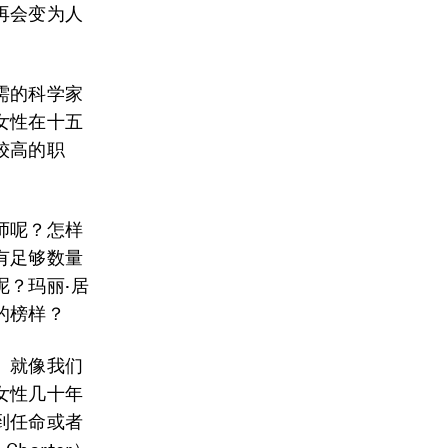
再会变为人
需的科学家
女性在十五
较高的职
师呢？怎样
有足够数量
？玛丽·居
的榜样？
。就像我们
女性几十年
到任命或者