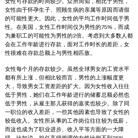
女性可存款的时间较少。
众所周知，相比于男性，
女性由于怀孕生子、照顾生病的亲属等原因而请假
的可能性更大。因此，女性的平均工作时间低于男
性。在美国，女性工作时间仅为男性的75%，而成
为兼职工的可能性为男性的2倍。考虑到大多数人都
会在工作年龄进行存款，面对工作时长的差距，女
性很难在存款总额上与男性相匹敌。
女性每个月的存款较少。
虽然全球男女的工资水平
都有所上涨，但相比较而言，男性的上涨幅度更
大，导致男女工资差距的扩大。因为女性收入往往
低于男性，她们在工作年龄进行的储蓄总额必然也
低于男性，从雇主那儿获得的嘉奖也较少。除了同
一职位的收入差距，一些其他因素也导致了女性的
较低收入。女性所从事的工作岗位往往较为低薪，
而这也成为了职业进步、收入平等方面的一大障
碍。比如说，担任高级管理的女性比例不到25%。