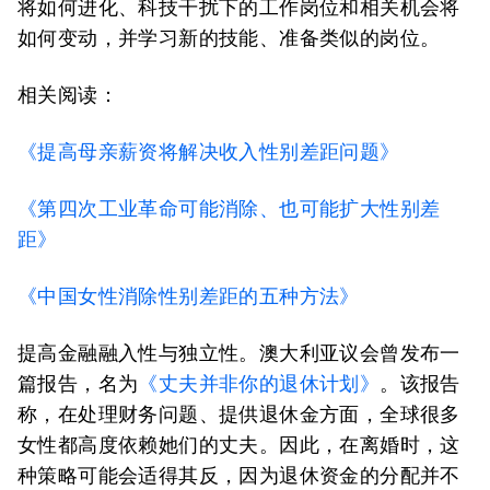
将如何进化、科技干扰下的工作岗位和相关机会将
如何变动，并学习新的技能、准备类似的岗位。
相关阅读：
《提高母亲薪资将解决收入性别差距问题》
《第四次工业革命可能消除、也可能扩大性别差
距》
《中国女性消除性别差距的五种方法》
提高金融融入性与独立性。
澳大利亚议会曾发布一
篇报告，名为
《丈夫并非你的退休计划》
。该报告
称，在处理财务问题、提供退休金方面，全球很多
女性都高度依赖她们的丈夫。因此，在离婚时，这
种策略可能会适得其反，因为退休资金的分配并不