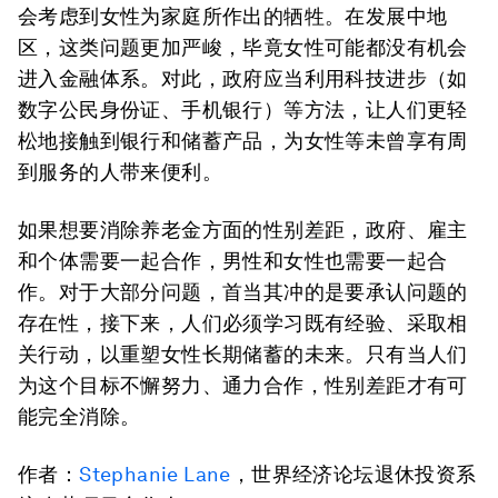
会考虑到女性为家庭所作出的牺牲。在发展中地
区，这类问题更加严峻，毕竟女性可能都没有机会
进入金融体系。对此，政府应当利用科技进步（如
数字公民身份证、手机银行）等方法，让人们更轻
松地接触到银行和储蓄产品，为女性等未曾享有周
到服务的人带来便利。
如果想要消除养老金方面的性别差距，政府、雇主
和个体需要一起合作，男性和女性也需要一起合
作。对于大部分问题，首当其冲的是要承认问题的
存在性，接下来，人们必须学习既有经验、采取相
关行动，以重塑女性长期储蓄的未来。只有当人们
为这个目标不懈努力、通力合作，性别差距才有可
能完全消除。
作者：
Stephanie Lane
，世界经济论坛退休投资系