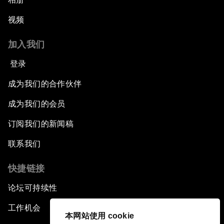
视频
加入我们
登录
成为我们的合作伙伴
成为我们的会员
订阅我们的新闻稿
联系我们
快捷链接
论坛可持续性
工作机会
本网站使用 cookie