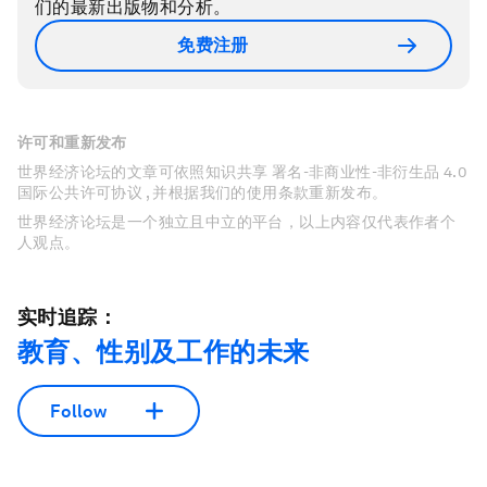
们的最新出版物和分析。
免费注册
许可和重新发布
世界经济论坛的文章可依照知识共享 署名-非商业性-非衍生品 4.0
国际公共许可协议 , 并根据我们的使用条款重新发布。
世界经济论坛是一个独立且中立的平台，以上内容仅代表作者个
人观点。
实时追踪：
教育、性别及工作的未来
Follow