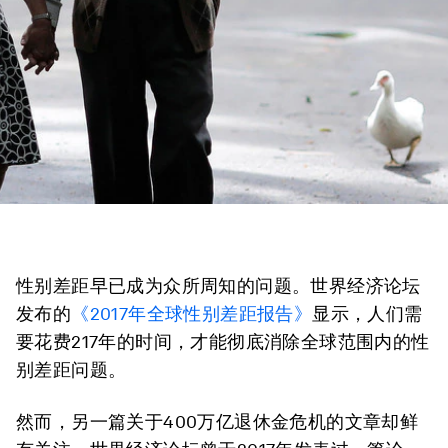
性别差距早已成为众所周知的问题。世界经济论坛
发布的
《2017年全球性别差距报告》
显示，人们需
要花费217年的时间，才能彻底消除全球范围内的性
别差距问题。
然而，另一篇关于400万亿退休金危机的文章却鲜