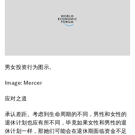
男女投资行为图示。
Image: Mercer
应对之道
承认差距。
考虑到生命周期的不同，男性和女性的
退休计划也应有所不同，毕竟如果女性和男性的退
休计划一样，那她们可能会在退休期面临资金不足