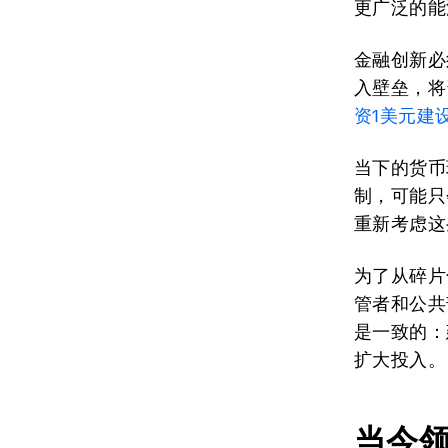
更广泛的能
金融创新必
入壁垒，将
资
1
美元建
当下的货币
制，可能只
重新考虑这
为了从碎片
管者和公共
是一致的：
扩大投入。
当今