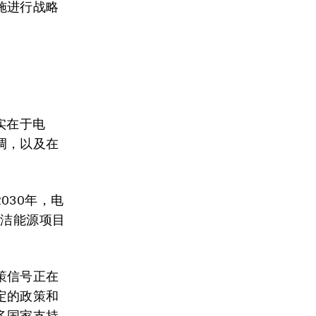
施进行战略
实在于电
调，以及在
。
030年，电
清洁能源项目
策信号正在
定的政策和
多国家支持