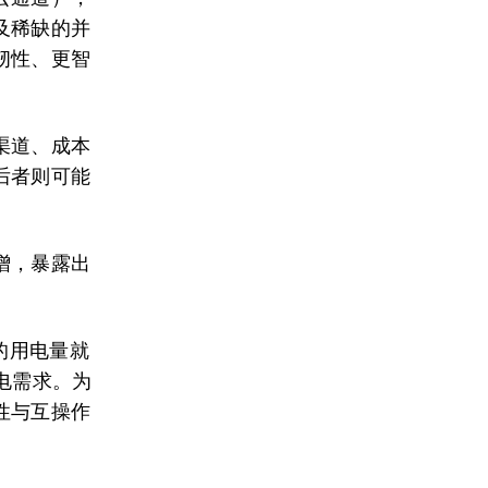
及稀缺的并
韧性、更智
渠道、成本
后者则可能
增，暴露出
币的用电量就
电需求。为
性与互操作