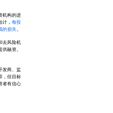
资机构的进
估计，
每投
成的损失
。
和去风险机
提供融资。
开发商、监
异，但目标
资者有信心