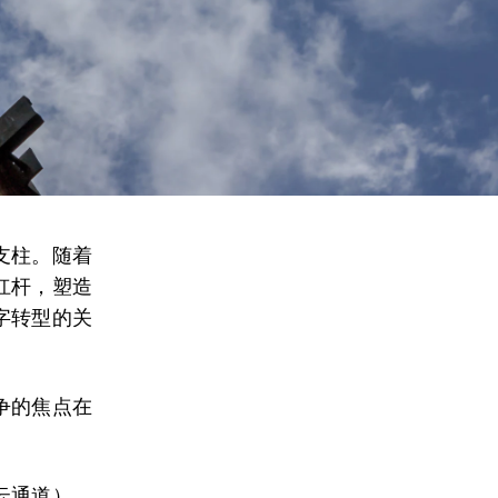
支柱。
随着
杠杆，塑造
字转型的关
。
争的焦点在
云通道），