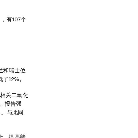
，有107个
兰和瑞士位
了12%。
源相关二氧化
。报告强
当。与此同
全、提高能