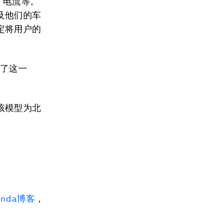
、电流等。
及他们的车
定将用户的
到了这一
该模型为北
enda博客
，