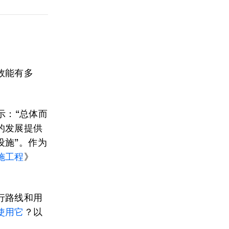
效能有多
表示：“总体而
的发展提供
设施”。作为
施工程
》
行路线和用
使用它
？以