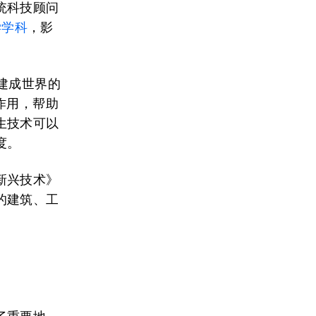
统科技顾问
学学科
，影
建成世界的
作用，帮助
生技术可以
度。
新兴技术》
的建筑、工