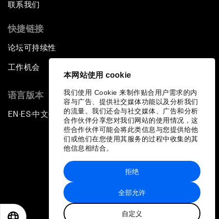
联系我们
快捷链接
论坛可持续性
工作机会
本网站使用 cookie
我们使用 Cookie 来制作贴合用户需求的内
语言版本
容与广告、提供社交媒体功能以及分析我们
的流量。我们还会与社交媒体、广告和分析
EN
ES
中文
日本語
▪
▪
▪
合作伙伴分享您对我们网站的使用情况，这
些合作伙伴可能会将此类信息与您提供给他
们或他们在您使用其服务的过程中收集的其
他信息相结合。
拒绝
隐私政策和服务条款
全部允许
站点地图
自定义
©
2026
世界经济论坛
EN
ES
中文
日本語