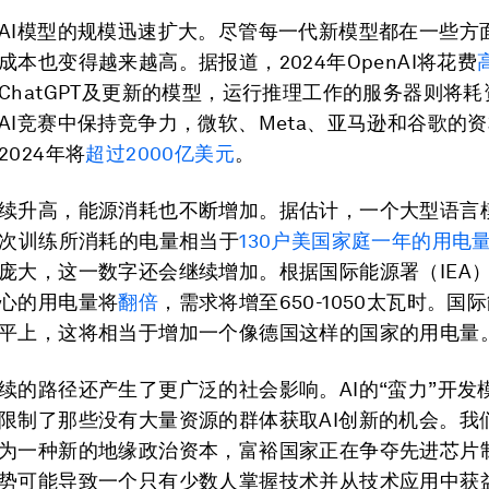
AI模型的规模迅速扩大。尽管每一代新模型都在一些方
成本也变得越来越高。据报道，2024年OpenAI将花费
ChatGPT及更新的模型，运行推理工作的服务器则将耗
AI竞赛中保持竞争力，微软、Meta、亚马逊和谷歌的
2024年将
超过
2000
亿美元
。
续升高，能源消耗也不断增加。据估计，一个大型语言
单次训练所消耗的电量相当于
130
户美国家庭一年的用电
庞大，这一数字还会继续增加。根据国际能源署（IEA），
心的用电量将
翻倍
，需求将增至650-1050太瓦时。国
平上，这将相当于增加一个像德国这样的国家的用电量
续的路径还产生了更广泛的社会影响。AI的“蛮力”开发
限制了那些没有大量资源的群体获取AI创新的机会。我
为一种新的地缘政治资本，富裕国家正在争夺先进芯片
势可能导致一个只有少数人掌握技术并从技术应用中获