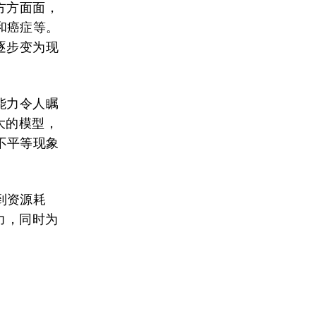
方方面面，
和癌症等。
逐步变为现
能力令人瞩
大的模型，
不平等现象
到资源耗
力，同时为