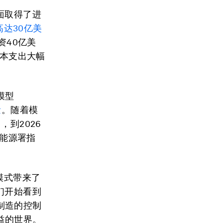
面取得了进
高达
30
亿美
资40亿美
资本支出大幅
模型
量
。随着模
到2026
际能源署指
。
模式带来了
们开始看到
制造的控制
益的世界。