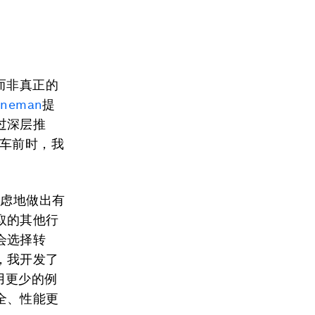
而非真正的
hneman
提
过深层推
在车前时，我
熟虑地做出有
取的其他行
会选择转
，我开发了
用更少的例
全、性能更