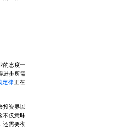
业的态度一
得进步所需
模定律
正在
险投资界以
这不仅意味
，还需要彻