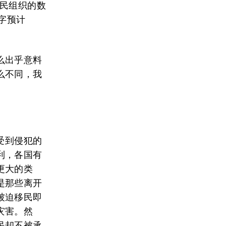
移民组织的数
字预计
么出乎意料
么不同，我
受到侵犯的
利，各国有
更大的类
是那些离开
被迫移民即
灾害。然
民却不被承