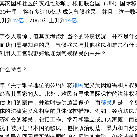
其家园和社区的灾难性影响。根据联合国（UN）国际
30年里，将有多达10亿人成为气候移民。并且，这一数
上升到
12亿
，2060年上升到
14亿
。
字令人震惊，但其实考虑到当今的环境状况，并不是什
而我们需要知道的是，气候移民与其他移民和难民有什
利用人工智能更好地谋划气候移民的未来？
什么特点？
51年《关于难民地位的公约》将
难民
定义为因迫害和人权
逃离其国家的人。此外，难民有寻求国际保护的法律权
估他们的案件，并适时提供适当保护。而
移民
则是一个
体的法律定义和相应的具体保护措施。例如，经济移民
济机会的移民，包括工作、学习和建立或加入家庭。而
况下被驱赶出本国的移民，包括政治动荡、暴力和自然
多移民在回国后可能会面临迫在眉睫的危险，但这些移