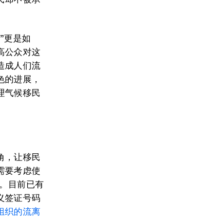
”更是如
高公众对这
造成人们流
色的进展，
理气候移民
角，让移民
需要考虑使
ms）。目前已有
义签证号码
组织的流离