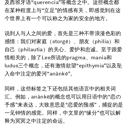
及西班牙语“querencia”等概念之中。这些概念都
在某种程度上与“立足”的情感有关，即感觉到在这
个世界上有一个可以称之为家的安全的地方。
说到人与人之间的爱，首先是三种不带浪漫色彩的
感情：我们对家庭（storgē）、朋友（philia）和
自己（philautia）的关心、爱护和忠诚。至于跟爱
情相关的，除了Lee所说的pragma、mania和
ludus三个概念，还有激情欲望“epithymia”以及坠
入命中注定的爱河“anánkē”。
同样，这些标签之下还包括其他语言中的相关词
汇。例如，anánkē的概念也可以用日语中的“恋の
予感”来表达，大致意思是“恋爱的预感”，捕捉的是
一见钟情的感觉。同样，中文里的“缘分”也可以解
释为冥冥之中注定的命运。