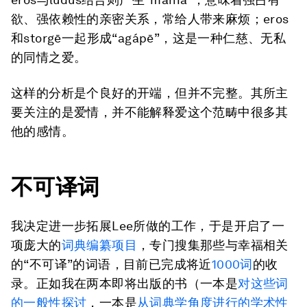
欲、强依赖性的亲密关系，常给人带来麻烦；eros
和storgē一起形成“agápē”，这是一种仁慈、无私
的同情之爱。
这样的分析是个良好的开端，但并不完整。其所主
要关注的是爱情，并不能解释爱这个范畴中很多其
他的感情。
不可译词
我决定进一步拓展Lee所做的工作，于是开启了一
项庞大的
词典编纂项目
，专门搜集那些与幸福相关
的“不可译”的词语，目前已完成将近
1000词
的收
录。正如我在两本即将出版的书（一本是
对这些词
的一般性探讨
，一本是
从词典学角度进行的学术性