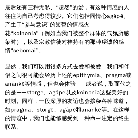
最后还有三种无私、“超然”的爱，有这种情感的人
往往为自己考虑得较少。它们包括同情心agápē、
产生于“参与意识”的短暂的情感火
花“koinonia”（例如当我们被整个群体的气氛所感
染时），以及宗教信徒对神持有的那种虔诚的感
情“sebomai”。
显然，我们可以用很多方式去爱和被爱。我们和伴
侣之间很可能会经历上述的epithymia、pragma或
anánkē等情感，但也会体验——或者说，取而代之
的是——storgē、agápē以及koinonia这些美好的
时刻。同样，一段深厚的友谊也会掺杂各种味道，
如pragma、storgē、agápē和anánkē等。在这样
的情谊中，我们也能够感受到一种命中注定的终生
联系。