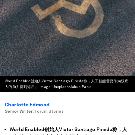
World Enabled创始人Victor Santiago Pineda称，人工智能需要作为残疾
人的助力得到运用。
Image:
Unsplash/Jakub Pabis
Charlotte Edmond
Senior Writer
,
Forum Stories
World Enabled创始人Victor Santiago Pineda称，人