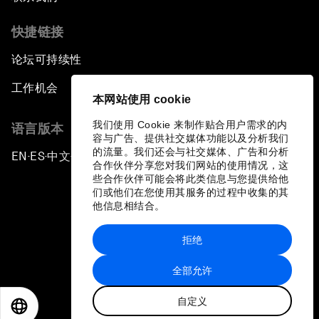
快捷链接
论坛可持续性
工作机会
本网站使用 cookie
我们使用 Cookie 来制作贴合用户需求的内
语言版本
容与广告、提供社交媒体功能以及分析我们
的流量。我们还会与社交媒体、广告和分析
EN
ES
中文
日本語
▪
▪
▪
合作伙伴分享您对我们网站的使用情况，这
些合作伙伴可能会将此类信息与您提供给他
们或他们在您使用其服务的过程中收集的其
他信息相结合。
拒绝
隐私政策和服务条款
全部允许
站点地图
自定义
©
2026
世界经济论坛
EN
ES
中文
日本語