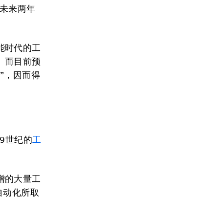
在未来两年
能时代的工
。而目前预
”，因而得
19世纪的
工
增的大量工
自动化所取