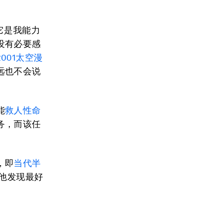
它是我能力
没有必要感
2001太空漫
远也不会说
能
救人性命
务，而该任
，即
当代半
他发现最好