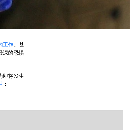
的工作
。甚
最深的恐惧
为即将发生
话
：