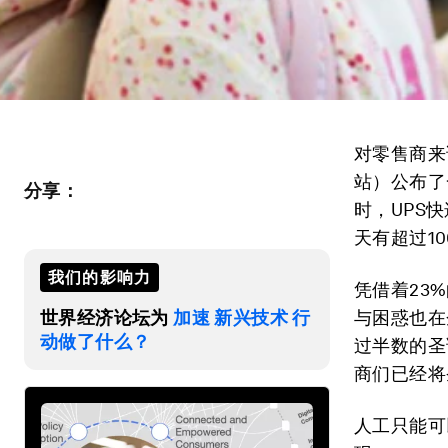
对零售商来
站）公布了
分享：
时，UPS
天有超过1
我们的影响力
凭借着23
世界经济论坛为
加速 新兴技术 行
与困惑也在
动做了什么？
过半数的圣
商们已经将
人工只能可