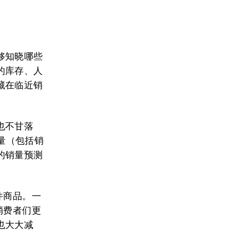
够知晓哪些
的库存、人
藏在临近销
也不甘落
变量（包括销
的销量预测
件商品。一
消费者们更
也大大减