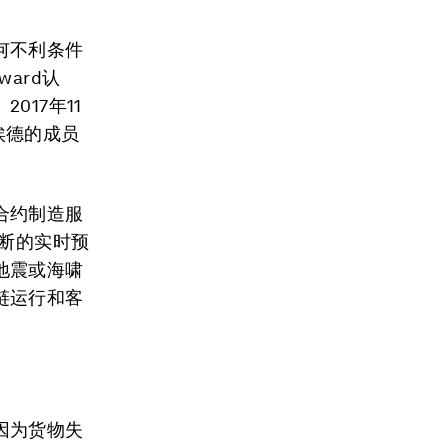
何不利条件
ard认
17年11
劳埃德的成员
合约制造服
中断的实时预
地震或海啸
链运行和客
因为货物失