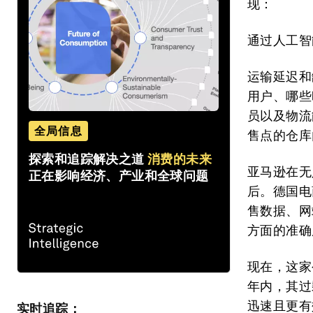
现：
通过人工智
运输延迟和
用户、哪些
员以及物流
全局信息
售点的仓库
探索和追踪解决之道
消费的未来
亚马逊在无
正在影响经济、产业和全球问题
后。德国电
售数据、网
方面的准确
现在，这家
年内，其过
迅速且更有
实时追踪：