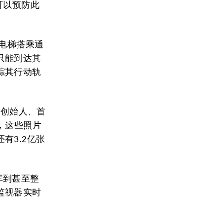
可以预防此
的电梯搭乘通
只能到达其
踪其行动轨
的创始人、首
，这些照片
有3.2亿张
库到甚至整
监视器实时