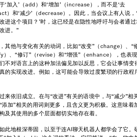
‘加入’（add）和‘增加’（increase），而不是‘去
tract）和‘减少’（decrease）。因此，当会议上有人说
改进这个项目？’时，这已经是在隐性地呼吁与会者通过
改进。”
，其他与变化有关的动词，比如“改变”（change）、“
ify）、“修订”（revise）和“增强”（enhance），也
们不对语言上的这种加法偏见加以反思，它会让事情变
真的实现改进。例如，这可能会导致过度繁琐的行政程
过来依旧成立。在与“改进”有关的语境中，与“减少”相
“添加”相关的用词则更多，且含义更为积极。这意味着
构及其使用的多个层面都切实地存在着。
如此地根深蒂固，以至于连AI聊天机器人都学会了它。