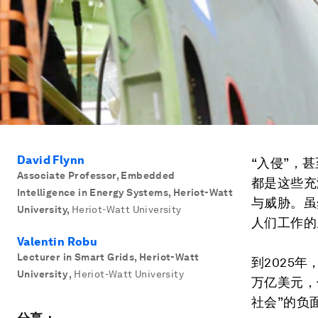
David Flynn
“入侵”，
Associate Professor, Embedded
都是这些充
Intelligence in Energy Systems, Heriot-Watt
与威胁。虽
University
,
Heriot-Watt University
人们工作的
Valentin Robu
Lecturer in Smart Grids, Heriot-Watt
到2025年
University
,
Heriot-Watt University
万亿美元，
社会”的负