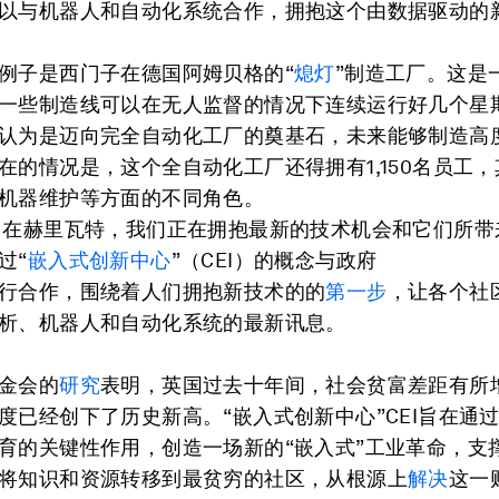
以与机器人和自动化系统合作，拥抱这个由数据驱动的
例子是西门子在德国阿姆贝格的“
熄灯
”制造工厂。这是
一些制造线可以在无人监督的情况下连续运行好几个星
认为是迈向完全自动化工厂的奠基石，未来能够制造高
在的情况是，这个全自动化工厂还得拥有1,150名员工
机器维护等方面的不同角色。
 在赫里瓦特，我们正在拥抱最新的技术机会和它们所带
过“
嵌入式创新中心
”（CEI）的概念与政府
行合作，围绕着人们拥抱新技术的的
第一步
，让各个社
析、机器人和自动化系统的最新讯息。
金会的
研究
表明，英国过去十年间，社会贫富差距有所
度已经创下了历史新高。“嵌入式创新中心”CEI旨在通
育的关键性作用，创造一场新的“嵌入式”工业革命，支
将知识和资源转移到最贫穷的社区，从根源上
解决
这一