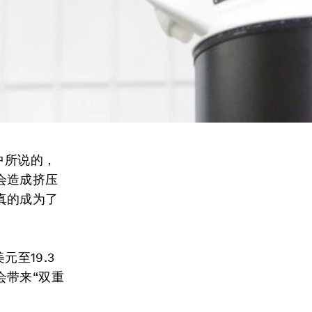
中所说的，
会造成挤压
真的成为了
元至19.3
会带来“双重