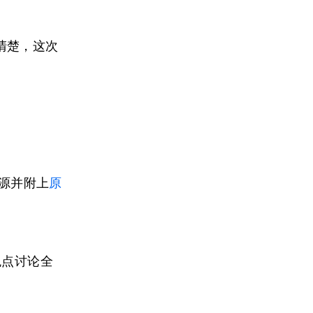
清楚，这次
源并附上
原
观点讨论全