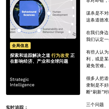
非对即错，
谋杀是不对
这条道德准
在我们身边
我们认定一
全局信息
有些人认为
探索和追踪解决之道
行为改变
正
利，或是某
在影响经济、产业和全球问题
避免苦难。
很多人把道
隶制是不好
断“刷新”
三个问题
实时追踪：