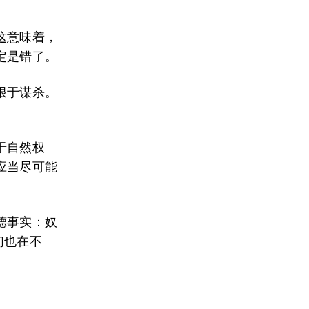
这意味着，
定是错了。
限于谋杀。
于自然权
应当尽可能
德事实：奴
们也在不