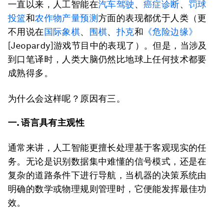
一直以来，人工智能在
汽车驾驶
、
癌症诊断
、
罚球
投篮
和
农作物产量预测
方面的表现都优于人类（更
不用说在
国际象棋
、
围棋
、
扑克
和
《危险边缘》
[Jeopardy]游戏节目中的表现了）。但是，当涉及
到口笔译时，人类大脑仍然比地球上任何技术都要
成熟得多。
为什么会这样呢？原因有三。
一. 语言具有主观性
通常来讲，人工智能更擅长处理基于客观现实的任
务。无论是识别数据集中难懂的信号模式，还是在
复杂的道路条件下进行导航，当机器的决策系统由
明确的数学或物理规则管理时，它便能发挥最佳功
效。