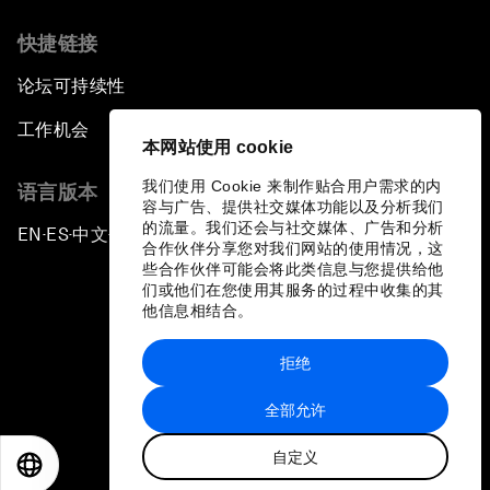
快捷链接
论坛可持续性
工作机会
本网站使用 cookie
我们使用 Cookie 来制作贴合用户需求的内
语言版本
容与广告、提供社交媒体功能以及分析我们
的流量。我们还会与社交媒体、广告和分析
EN
ES
中文
日本語
▪
▪
▪
合作伙伴分享您对我们网站的使用情况，这
些合作伙伴可能会将此类信息与您提供给他
们或他们在您使用其服务的过程中收集的其
他信息相结合。
拒绝
隐私政策和服务条款
全部允许
站点地图
自定义
©
2026
世界经济论坛
EN
ES
中文
日本語