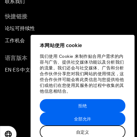
联系我们
快捷链接
论坛可持续性
工作机会
本网站使用 cookie
我们使用 Cookie 来制作贴合用户需求的内
语言版本
容与广告、提供社交媒体功能以及分析我们
的流量。我们还会与社交媒体、广告和分析
EN
ES
中文
日本語
▪
▪
▪
合作伙伴分享您对我们网站的使用情况，这
些合作伙伴可能会将此类信息与您提供给他
们或他们在您使用其服务的过程中收集的其
他信息相结合。
拒绝
隐私政策和服务条款
全部允许
站点地图
自定义
©
2026
世界经济论坛
EN
ES
中文
日本語