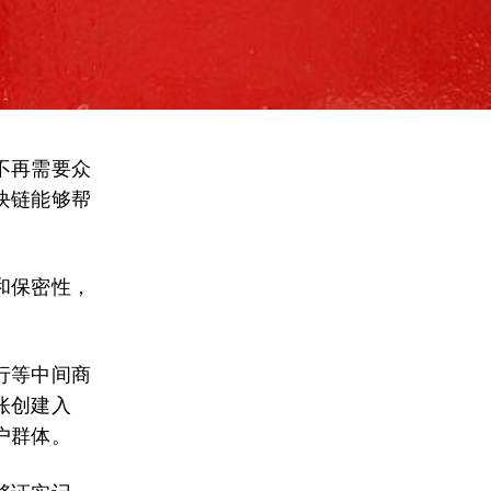
不再需要众
块链能够帮
和保密性，
行等中间商
账创建入
户群体。