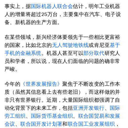
事实上，据
国际机器人联合会
估计，明年工业机器
人的增量将超过25万台，主要集中在汽车、电子设
备、新机器的生产方面。
在某些领域，新兴经济体要领先于一些相比更富裕
的国家，比如北京的
无人驾驶地铁线
或肯尼亚
基于
手机的金融
系统
。机器人甚至可以
部分取代
研究人
员和学者，所以说，现在人们面临的问题的确非常
严峻。
今年的
《世界发展报告》
聚焦于不断改变的工作本
质（虽然其信息看上去有些老旧），而这样做的并
非只有世界银行。近期，大量国际组织都强调了自
动化背景下的未来工作，包括
亚洲开发银行
、
国际
劳工组织
、
国际货币基金组织
、
联合国贸易和发展
会议
、
联合国开发计划署
和
联合国工业发展组织
，