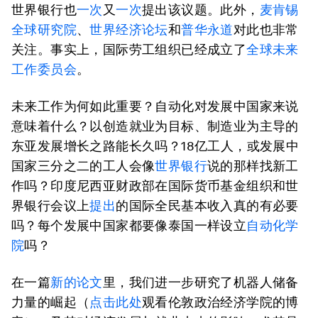
世界银行也
一次
又
一次
提出该议题。此外，
麦肯锡
全球研究院
、
世界经济论坛
和
普华永道
对此也非常
关注。事实上，国际劳工组织已经成立了
全球未来
工作委员会
。
未来工作为何如此重要？自动化对发展中国家来说
意味着什么？以创造就业为目标、制造业为主导的
东亚发展增长之路能长久吗？18亿工人，或发展中
国家三分之二的工人会像
世界银行
说的那样找新工
作吗？印度尼西亚财政部在国际货币基金组织和世
界银行会议上
提出
的国际全民基本收入真的有必要
吗？每个发展中国家都要像泰国一样设立
自动化
学
院
吗？
在一篇
新的论文
里，我们进一步研究了机器人储备
力量的崛起（
点击此处
观看伦敦政治经济学院的博