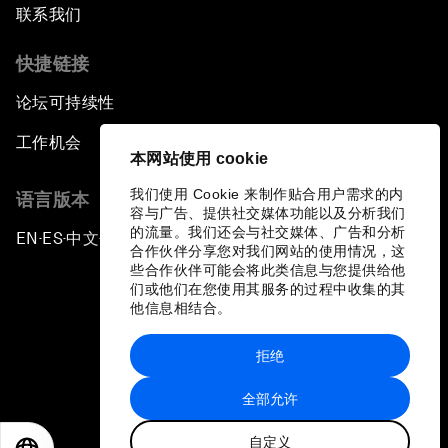
联系我们
快捷链接
论坛可持续性
工作机会
本网站使用 cookie
我们使用 Cookie 来制作贴合用户需求的内
语言版本
容与广告、提供社交媒体功能以及分析我们
的流量。我们还会与社交媒体、广告和分析
EN
ES
中文
日本語
▪
▪
▪
合作伙伴分享您对我们网站的使用情况，这
些合作伙伴可能会将此类信息与您提供给他
们或他们在您使用其服务的过程中收集的其
他信息相结合。
拒绝
隐私政策和服务条款
全部允许
站点地图
自定义
©
2026
世界经济论坛