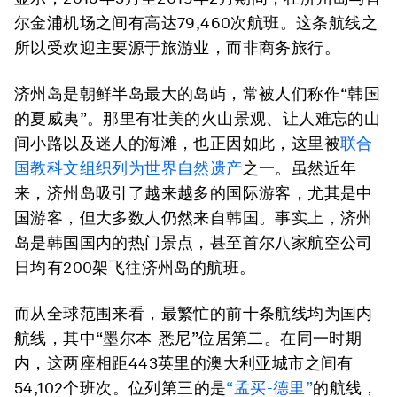
尔金浦机场之间有高达79,460次航班。这条航线之
所以受欢迎主要源于旅游业，而非商务旅行。
济州岛是朝鲜半岛最大的岛屿，常被人们称作“韩国
的夏威夷”。那里有壮美的火山景观、让人难忘的山
间小路以及迷人的海滩，也正因如此，这里被
联合
国教科文组织列为世界自然遗产
之一。虽然近年
来，济州岛吸引了越来越多的国际游客，尤其是中
国游客，但大多数人仍然来自韩国。事实上，济州
岛是韩国国内的热门景点，甚至首尔八家航空公司
日均有200架飞往济州岛的航班。
而从全球范围来看，最繁忙的前十条航线均为国内
航线，其中“墨尔本-悉尼”位居第二。在同一时期
内，这两座相距443英里的澳大利亚城市之间有
54,102个班次。位列第三的是
“孟买-德里”
的航线，