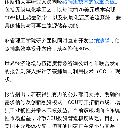
休斯顿大学研究人员揭晓
碳捕集
技术的双重突破
。
包括无膜电化学工艺，以每吨约70美元成本实现
90%以上碳去除率；以及钒氧化还原液流系统，兼
具碳捕集与可再生能源储存功能。
麻省理工学院研究团队同时宣布开发出
纳滤膜
，使
碳捕集效率提升六倍，成本降低30%。
世界经济论坛与伍德麦肯兹咨询公司今年联合发布
的报告则深入探讨了碳捕集与利用技术（CCU）现
状。
报告指出，若获得强有力的公共部门支持、明确的
需求信号及创新融资模式，CCU可开拓新市场、增
强工业韧性并带来气候效益。当前该领域面临系统
性市场壁垒，导致CCU投资管道极度匮乏。目前，
美国主导整体投资，但其他国家正在缩小与其差