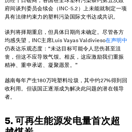
历经十日磋商，各国在全球塑料污染条约第五次政
府间谈判委员会续会（INC-5.2）上未能就制定一项
具有法律约束力的塑料污染国际文书达成共识。
谈判将择期重启，但具体日期尚未确定。尽管各方
均感失望，INC主席Luis Vayas Valdivieso
在声明中
仍表达乐观态度：“未达目标可能令人悲伤甚至沮
丧，但这不应导致气馁。相反，这应激励我们重振
精神、重申承诺、凝聚愿景。”
越南每年产生180万吨塑料垃圾，其中约27%得到回
收利用。但该国正逐渐成为解决此问题的潜在领导
者。
5. 可再生能源发电量首次超
越煤炭