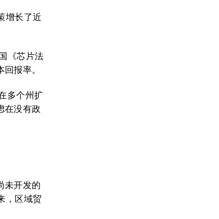
策增长了近
美国《芯片法
本回报率。
，在多个州扩
虑在没有政
尚未开发的
来，区域贸