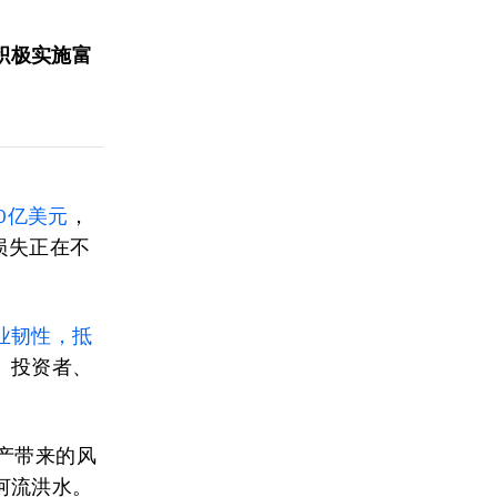
积极实施富
50亿美元
，
损失正在不
业韧性，抵
、投资者、
产带来的风
河流洪水。