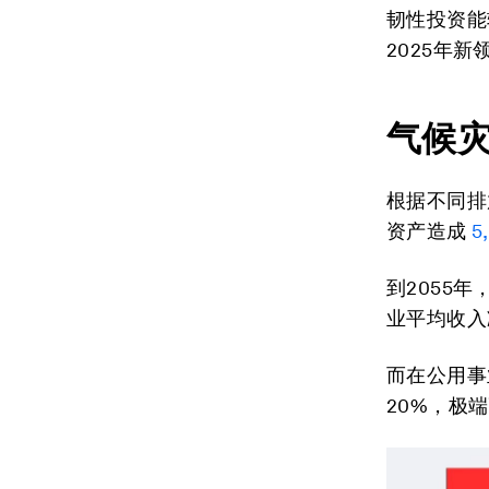
韧性投资能
2025年
气候
根据不同排
资产造成
5
到2055
业平均收入减
而在公用事
20%，极