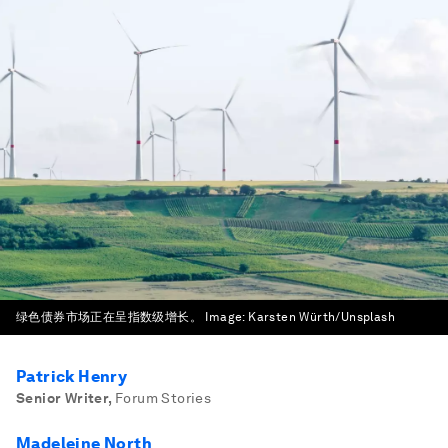
绿色债券市场正在呈指数级增长。
Image:
Karsten Würth/Unsplash
Patrick Henry
Senior Writer
,
Forum Stories
Madeleine North