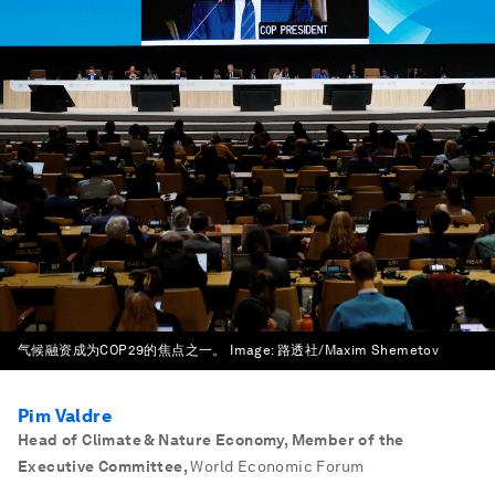
气候融资成为COP29的焦点之一。
Image:
路透社/Maxim Shemetov
Pim Valdre
Head of Climate & Nature Economy, Member of the
Executive Committee
,
World Economic Forum