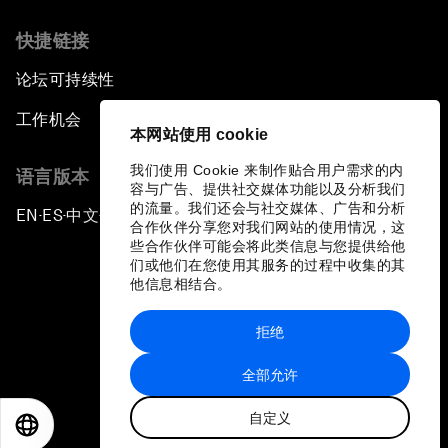
快捷链接
论坛可持续性
工作机会
本网站使用 cookie
我们使用 Cookie 来制作贴合用户需求的内
语言版本
容与广告、提供社交媒体功能以及分析我们
的流量。我们还会与社交媒体、广告和分析
EN
ES
中文
日本語
▪
▪
▪
合作伙伴分享您对我们网站的使用情况，这
些合作伙伴可能会将此类信息与您提供给他
们或他们在您使用其服务的过程中收集的其
他信息相结合。
拒绝
隐私政策和服务条款
全部允许
站点地图
自定义
©
2026
世界经济论坛
EN
ES
中文
日本語