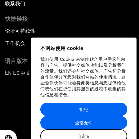
联系我们
快捷链接
论坛可持续性
工作机会
本网站使用 cookie
我们使用 Cookie 来制作贴合用户需求的内
语言版本
容与广告、提供社交媒体功能以及分析我们
的流量。我们还会与社交媒体、广告和分析
EN
ES
中文
日本語
▪
▪
▪
合作伙伴分享您对我们网站的使用情况，这
些合作伙伴可能会将此类信息与您提供给他
们或他们在您使用其服务的过程中收集的其
他信息相结合。
拒绝
隐私政策和服务条款
全部允许
站点地图
自定义
©
2026
世界经济论坛
EN
ES
中文
日本語