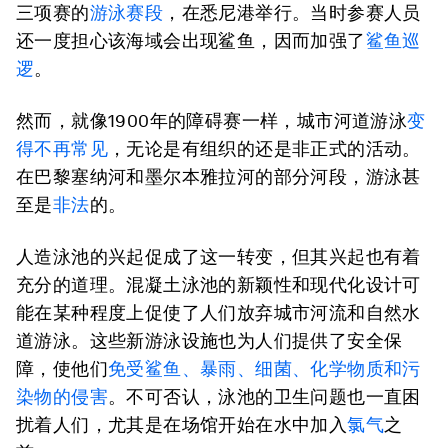
三项赛的
游泳赛段
，在悉尼港举行。当时参赛人员
还一度担心该海域会出现鲨鱼，因而加强了
鲨鱼巡
逻
。
然而，就像1900年的障碍赛一样，城市河道游泳
变
得不再常见
，无论是有组织的还是非正式的活动。
在巴黎塞纳河和墨尔本雅拉河的部分河段，游泳甚
至是
非法
的。
人造泳池的兴起促成了这一转变，但其兴起也有着
充分的道理。混凝土泳池的新颖性和现代化设计可
能在某种程度上促使了人们放弃城市河流和自然水
道游泳。这些新游泳设施也为人们提供了安全保
障，使他们
免受鲨鱼、暴雨、细菌、化学物质和污
染物的侵害
。不可否认，泳池的卫生问题也一直困
扰着人们，尤其是在场馆开始在水中加入
氯气
之