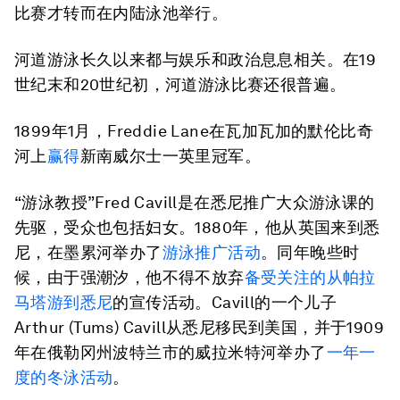
比赛才转而在内陆泳池举行。
河道游泳长久以来都与娱乐和政治息息相关。在19
世纪末和20世纪初，河道游泳比赛还很普遍。
1899年1月，Freddie Lane在瓦加瓦加的默伦比奇
河上
赢得
新南威尔士一英里冠军。
“游泳教授”Fred Cavill是在悉尼推广大众游泳课的
先驱，受众也包括妇女。1880年，他从英国来到悉
尼，在墨累河举办了
游泳推广活动
。同年晚些时
候，由于强潮汐，他不得不放弃
备受关注的从帕拉
马塔游到悉尼
的宣传活动。Cavill的一个儿子
Arthur (Tums) Cavill从悉尼移民到美国，并于1909
年在俄勒冈州波特兰市的威拉米特河举办了
一年一
度的冬泳活动
。