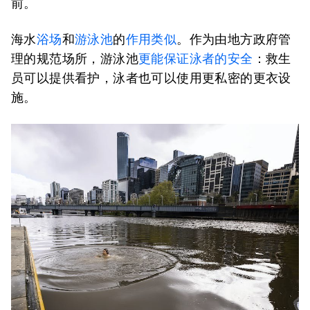
前。
海水
浴场
和
游泳池
的
作用类似
。作为由地方政府管
理的规范场所，游泳池
更能保证泳者的安全
：救生
员可以提供看护，泳者也可以使用更私密的更衣设
施。