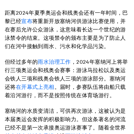
距离2024年夏季奥运会和残奥会还有一年时间，巴
黎已经
宣布
将重新开放塞纳河供游泳比赛使用，并
在赛后允许公众游泳，这意味着长达一个世纪的游
泳禁令的结束。这项禁令的颁布主要是为了防止人
们在河中接触到雨水、污水和化学品污染。
但经过多年的
雨水治理工作
，2024年塞纳河上将举
行三项奥运会和残奥会赛事：游泳马拉松以及奥运
会铁人三项和残奥会铁人三项的游泳部分。塞纳河
还将
在开幕式上亮相
。届时，参赛队伍将由船只载
着沿河游行，而不是按照传统在体育场游行。
塞纳河的水质变清洁，可供再次游泳，这被认为是
本届奥运会发挥的积极影响力。但这条著名的河流
已经不是第一次承接奥运游泳赛事了。随着全世界