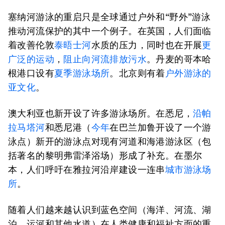
塞纳河游泳的重启只是全球通过户外和“野外”游泳
推动河流保护的其中一个例子。在英国，人们面临
着改善伦敦
泰晤士河
水质的压力，同时也在开展
更
广泛的运动
，
阻止向河流排放污水
。丹麦的哥本哈
根港口设有
夏季游泳场所
。北京则有着
户外游泳的
亚文化
。
澳大利亚也新开设了许多游泳场所。在悉尼，
沿帕
拉马塔河
和悉尼港（
今年
在巴兰加鲁开设了一个游
泳点）新开的游泳点对现有河道和海港游泳区（包
括著名的黎明弗雷泽浴场）形成了补充。在墨尔
本，人们呼吁在雅拉河沿岸建设一连串
城市游泳场
所
。
随着人们越来越认识到蓝色空间（海洋、河流、湖
泊、运河和其他水道）在人类健康和福祉方面的重