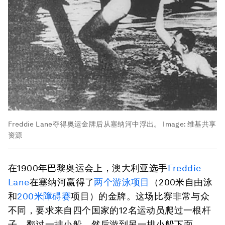
Freddie Lane夺得奥运金牌后从塞纳河中浮出。
Image:
维基共享
资源
在1900年巴黎奥运会上，澳大利亚选手
Freddie
Lane
在塞纳河赢得了
两个游泳项目
（200米自由泳
和
200米障碍赛
项目）的金牌。这场比赛非常与众
不同，要求来自四个国家的12名运动员爬过一根杆
子，翻过一排小船，然后游到另一排小船下面。