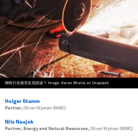
钢铁行业能否实现脱碳？
Image:
Karan Bhatia on Unsplash
Holger Stamm
Partner
,
Oliver Wyman (MMC)
Nils Naujok
Partner, Energy and Natural Resources
,
Oliver Wyman (MMC)