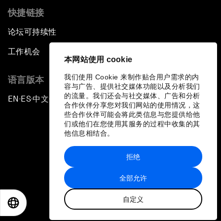
快捷链接
论坛可持续性
工作机会
本网站使用 cookie
我们使用 Cookie 来制作贴合用户需求的内
语言版本
容与广告、提供社交媒体功能以及分析我们
的流量。我们还会与社交媒体、广告和分析
EN
ES
中文
日本語
▪
▪
▪
合作伙伴分享您对我们网站的使用情况，这
些合作伙伴可能会将此类信息与您提供给他
们或他们在您使用其服务的过程中收集的其
他信息相结合。
拒绝
隐私政策和服务条款
全部允许
站点地图
自定义
©
2026
世界经济论坛
EN
ES
中文
日本語