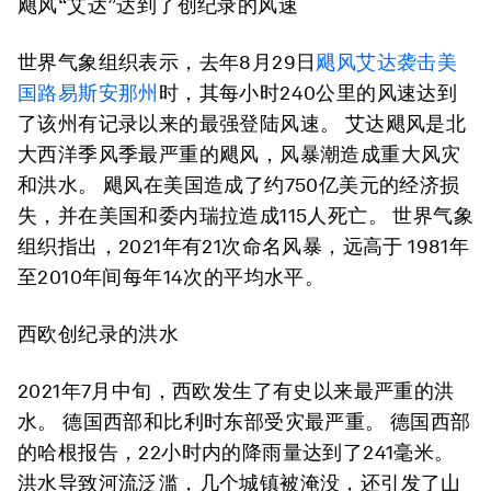
飓风“艾达”达到了创纪录的风速
世界气象组织表示，去年8月29日
飓风艾达袭击美
国路易斯安那州
时，其每小时240公里的风速达到
了该州有记录以来的最强登陆风速。 艾达飓风是北
大西洋季风季最严重的飓风，风暴潮造成重大风灾
和洪水。 飓风在美国造成了约750亿美元的经济损
失，并在美国和委内瑞拉造成115人死亡。 世界气象
组织指出，2021年有21次命名风暴，远高于 1981年
至2010年间每年14次的平均水平。
西欧创纪录的洪水
2021年7月中旬，西欧发生了有史以来最严重的洪
水。 德国西部和比利时东部受灾最严重。 德国西部
的哈根报告，22小时内的降雨量达到了241毫米。
洪水导致河流泛滥，几个城镇被淹没，还引发了山