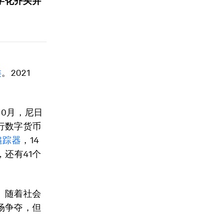
字化齐头并
类
。2021
10月，尼日
行数字货币
追踪器
，14
还有41个
。随着社会
场争夺，但