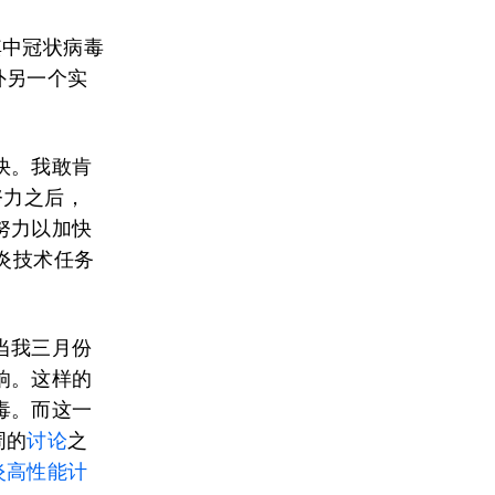
其中冠状病毒
外另一个实
快。我敢肯
努力之后，
努力以加快
炎技术任务
当我三月份
响。这样的
毒。而这一
周的
讨论
之
炎高性能计