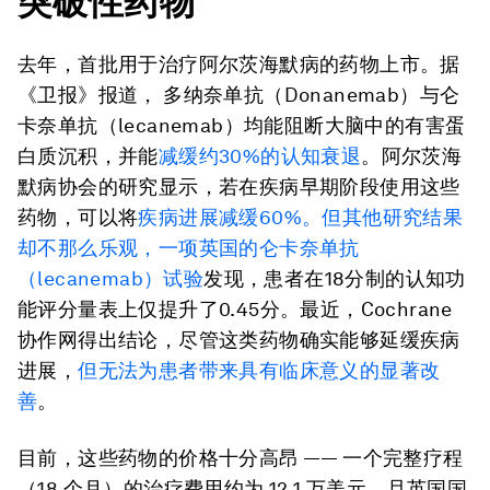
突破性药物
去年，首批用于治疗阿尔茨海默病的药物上市。据
《卫报》报道， 多纳奈单抗（Donanemab）与仑
卡奈单抗（lecanemab）均能阻断大脑中的有害蛋
白质沉积，并能
减缓约30%的认知衰退
。阿尔茨海
默病协会的研究显示，若在疾病早期阶段使用这些
药物，可以将
疾病进展减缓60%。但其他研究结果
却不那么乐观，一项
英国的仑卡奈单抗
（lecanemab）试验
发现，患者在18分制的认知功
能评分量表上仅提升了0.45分。最近，Cochrane
协作网得出结论，尽管这类药物确实能够延缓疾病
进展，
但无法为患者带来具有临床意义的显著改
善
。
目前，这些药物的价格十分高昂 —— 一个完整疗程
（18 个月）的治疗费用约为 12.1 万美元，且英国国