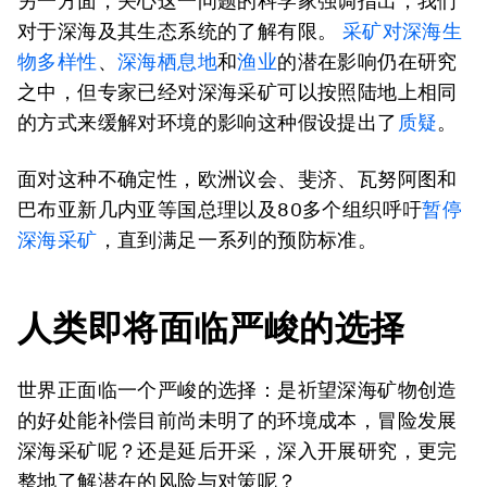
另一方面，关心这一问题的科学家强调指出，我们
对于深海及其生态系统的了解有限。
采矿对深海生
物多样性
、
深海栖息地
和
渔业
的潜在影响仍在研究
之中，但专家已经对深海采矿可以按照陆地上相同
的方式来缓解对环境的影响这种假设提出了
质疑
。
面对这种不确定性，欧洲议会、斐济、瓦努阿图和
巴布亚新几内亚等国总理以及80多个组织呼吁
暂停
深海采矿
，直到满足一系列的预防标准。
人类即将面临严峻的选择
世界正面临一个严峻的选择：是祈望深海矿物创造
的好处能补偿目前尚未明了的环境成本，冒险发展
深海采矿呢？还是延后开采，深入开展研究，更完
整地了解潜在的风险与对策呢？