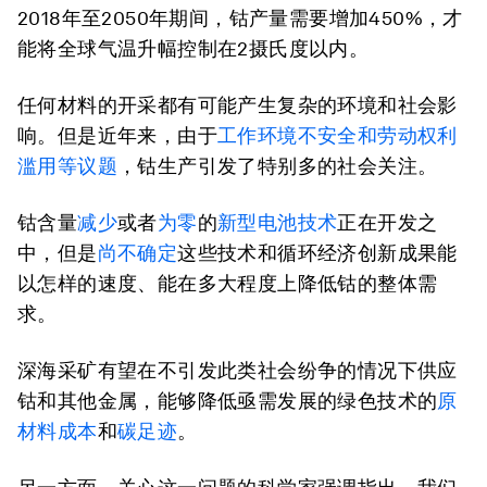
2018年至2050年期间，钴产量需要增加450%，才
能将全球气温升幅控制在2摄氏度以内。
任何材料的开采都有可能产生复杂的环境和社会影
响。但是近年来，由于
工作环境不安全和劳动权利
滥用等议题
，钴生产引发了特别多的社会关注。
钴含量
减少
或者
为零
的
新型电池技术
正在开发之
中，但是
尚不确定
这些技术和循环经济创新成果能
以怎样的速度、能在多大程度上降低钴的整体需
求。
深海采矿有望在不引发此类社会纷争的情况下供应
钴和其他金属，能够降低亟需发展的绿色技术的
原
材料成本
和
碳足迹
。