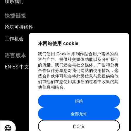
联系我们
快捷链接
论坛可持续性
工作机会
本网站使用 cookie
我们使用 Cookie 来制作贴合用户需求的内
语言版本
容与广告、提供社交媒体功能以及分析我们
的流量。我们还会与社交媒体、广告和分析
EN
ES
中文
日本語
▪
▪
▪
合作伙伴分享您对我们网站的使用情况，这
些合作伙伴可能会将此类信息与您提供给他
们或他们在您使用其服务的过程中收集的其
他信息相结合。
拒绝
隐私政策和服务条款
全部允许
站点地图
自定义
©
2026
世界经济论坛
EN
ES
中文
日本語