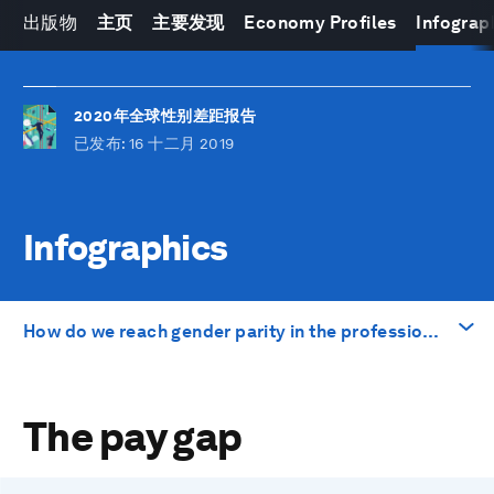
出版物
主页
主要发现
Economy Profiles
Infograp
2020年全球性别差距报告
已发布
: 16 十二月 2019
Infographics
How do we reach gender parity in the professions of the future?
前往
The pay gap
The pay gap
Percentage of women in companies' board of