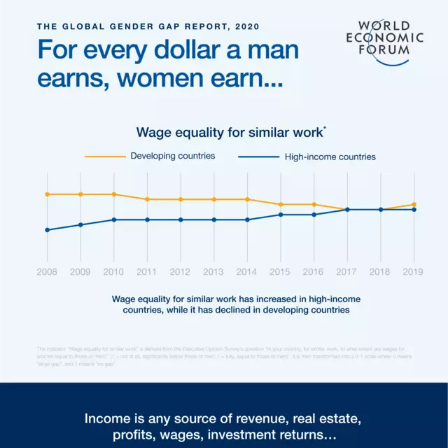
directors
Female education gap
The workplace seniority gap
How do we reach gender parity in the professions of
the future?
Women's political empowerment
Share of women in labor force/skilled roles
Violence against women
下载PDF文件