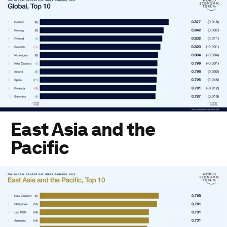
Eastern Europe and Central Asia
Latin America and the Caribbean
Middle East and North Africa
South Asia
Sub-Saharan Africa
Western Europe and North America
下载PDF文件
East Asia and the
Pacific