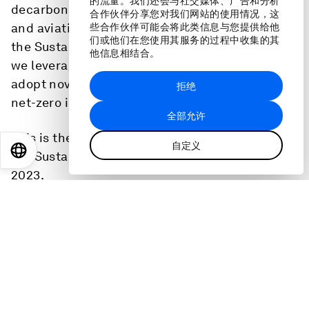
的流量。我们还会与社交媒体、广告和分析
decarbonize ‘hard-to-abate’ sectors like mining
合作伙伴分享您对我们网站的使用情况，这
and aviation will be critical to the success of
些合作伙伴可能会将此类信息与您提供给他
们或他们在您使用其服务的过程中收集的其
the Sustainable Development Goals. How can
他信息相结合。
we leverage cutting-edge technologies and
adopt novel strategies to accelerate the race to
拒绝
net-zero in these sectors?
全部允许
This is the full audio from a panel discussion at
自定义
EN
ES
中文
日本語
the Sustainable Development Impact Meetings
2023.
Speakers:
Vivek Salgaocar, Director and Co-Founder,
Vimson Group