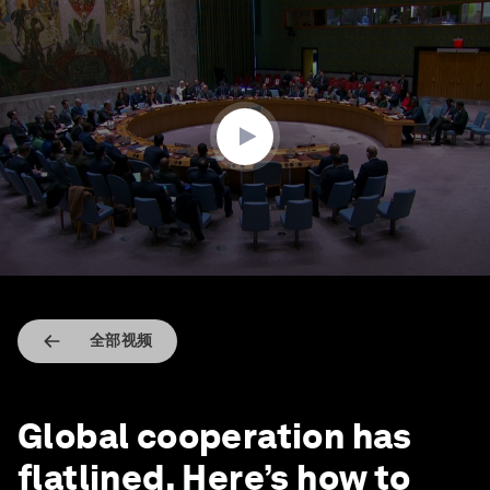
0
seconds
of
2
minutes,
36
seconds
全部视频
Global cooperation has
flatlined. Here’s how to