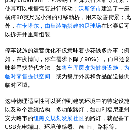
使其可以根据需要进行移动；
沃斯堡市
建造了一座
横跨80英尺宽小河的可移动桥，用来改善街景；此
外，
在卡塔尔，由集装箱搭建的足球场
在比赛后可
以拆开并重新组装。
停车设施的运营优化不仅意味着少花钱多办事（例
如，在疫情间，停车需求下降了90%），而且还意
味着寻找替代方法，如
将车库层改为健身设施
，
为
临时零售提供空间
，或为餐厅外卖和食品配送提供
临时区域。
这种物理适应性可以延伸到建筑环境中的特定设施
以及整个建筑结构。多功能路灯，如加利福尼亚州
安大略市的
纽黑文规划发展社区
的路灯，就配备了
USB充电端口、环境传感器、Wi-Fi、路标等。