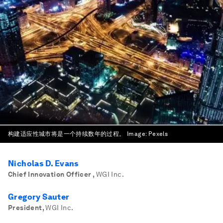
构建适应性城市将是一个持续数年的过程。
Image:
Pexels
Nicholas D. Evans
Chief Innovation Officer
,
WGI Inc.
Gregory Sauter
President
,
WGI Inc.