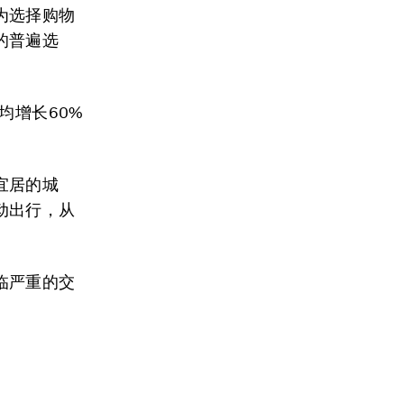
为选择购物
的普遍选
均增长60%
宜居的城
动出行，从
临严重的交
。