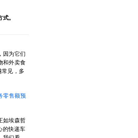
方式。
，因为它们
物和外卖食
越常见，多
务零售额预
正如埃森哲
中心的快递车
。我们看