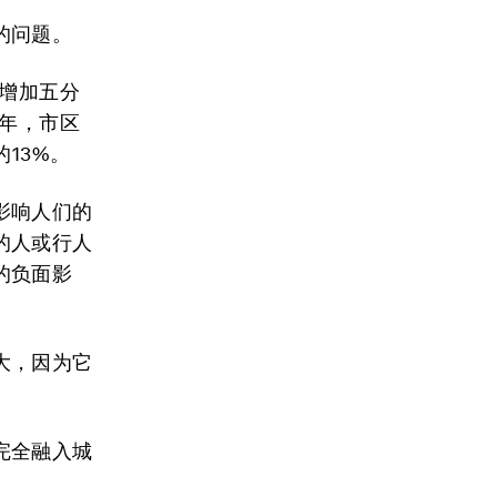
的问题。
会增加五分
0年，市区
13%。
影响人们的
的人或行人
的负面影
大，因为它
完全融入城