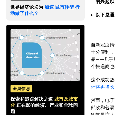
的兴起以
世界经济论坛为
加速 城市转型 行
动做了什么？
以下是通
自新冠疫情
十分便利，
品——几乎
个快递商也
这个成功故事
计将再增长
全局信息
探索和追踪解决之道
城市及城市
然而，电子
化
正在影响经济、产业和全球问
邮政和包裹行
题
辆数量惊人