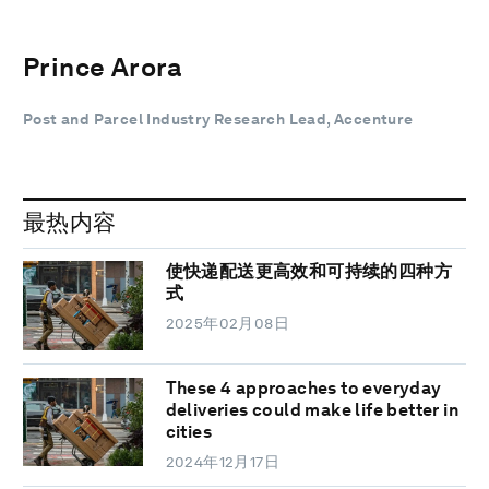
Prince Arora
Post and Parcel Industry Research Lead, Accenture
最热内容
使快递配送更高效和可持续的四种方
式
2025年02月08日
These 4 approaches to everyday
deliveries could make life better in
cities
2024年12月17日