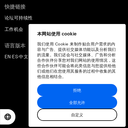
快捷链接
论坛可持续性
工作机会
本网站使用 cookie
我们使用 Cookie 来制作贴合用户需求的内
语言版本
容与广告、提供社交媒体功能以及分析我们
的流量。我们还会与社交媒体、广告和分析
EN
ES
中文
日本語
▪
▪
▪
合作伙伴分享您对我们网站的使用情况，这
些合作伙伴可能会将此类信息与您提供给他
们或他们在您使用其服务的过程中收集的其
他信息相结合。
拒绝
隐私政策和服务条款
全部允许
站点地图
自定义
©
2026
世界经济论坛
EN
ES
中文
日本語