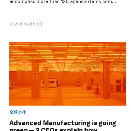
encompass more than 120 agenda items com...
2025年09月30日
全球合作
Advanced Manufacturing is going
green — 3 CEOs explain how