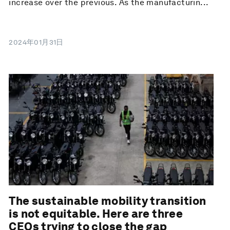
increase over the previous. As the manufacturin...
2024年01月31日
The sustainable mobility transition
is not equitable. Here are three
CEOs trying to close the gap