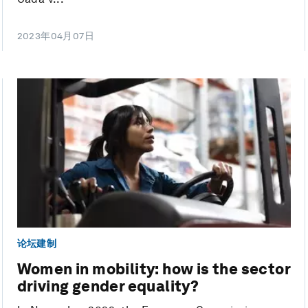
2023年04月07日
论坛建制
Women in mobility: how is the sector
driving gender equality?