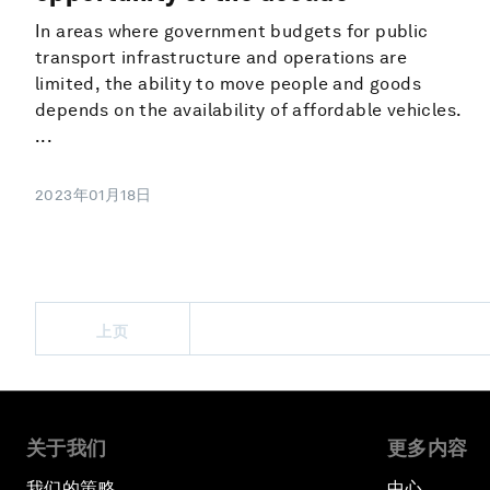
In areas where government budgets for public
transport infrastructure and operations are
limited, the ability to move people and goods
depends on the availability of affordable vehicles.
...
2023年01月18日
上页
关于我们
更多内容
我们的策略
中心