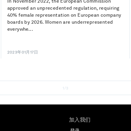
In November 2022, the European Commission
approved an unprecedented regulation, requiring
40% female representation on European company
boards by 2026. Women are underrepresented
everywhe...
2023年01月17日
1/3
加入我们
登录