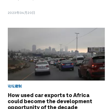
2023年04月20日
论坛建制
How used car exports to Africa
could become the development
opportunity of the decade