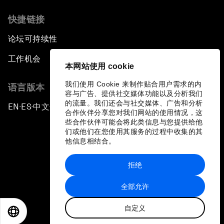
快捷链接
论坛可持续性
工作机会
本网站使用 cookie
我们使用 Cookie 来制作贴合用户需求的内
语言版本
容与广告、提供社交媒体功能以及分析我们
的流量。我们还会与社交媒体、广告和分析
EN
ES
中文
日本語
▪
▪
▪
合作伙伴分享您对我们网站的使用情况，这
些合作伙伴可能会将此类信息与您提供给他
们或他们在您使用其服务的过程中收集的其
他信息相结合。
拒绝
隐私政策和服务条款
全部允许
站点地图
自定义
©
2026
世界经济论坛
EN
ES
中文
日本語