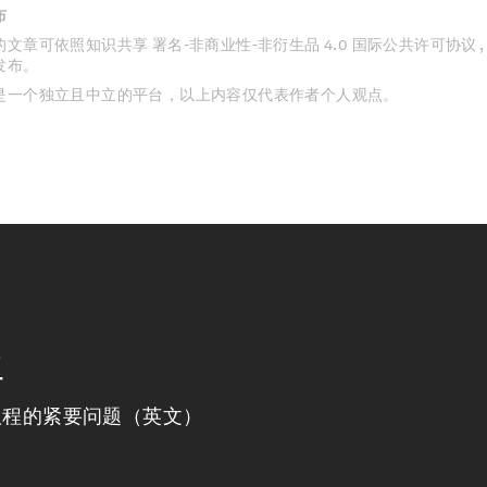
布
文章可依照知识共享 署名-非商业性-非衍生品 4.0 国际公共许可协议 
发布。
是一个独立且中立的平台，以上内容仅代表作者个人观点。
程
议程的紧要问题（英文）