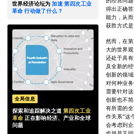
的经营问题
世界经济论坛为
加速 第四次工业
得出正确答
革命 行动做了什么？
能力，从而
获胜方式是
然而，在第
大的世界观
还处于具有
及全新的经
创新的领域
对何种业务
需要针对这
全局信息
创新也不简
有所需的全
探索和追踪解决之道
第四次工业
作关系”这
革命
正在影响经济、产业和全球
会考虑到企
问题
也就是又回