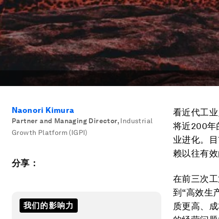
Naonori Kimura
看近代工业
Partner and Managing Director
,
Industrial
将近200
Growth Platform (IGPI)
业进化。目
赖以往有效
分享：
在前三次工
到“高效生
我们的影响力
质更高、成