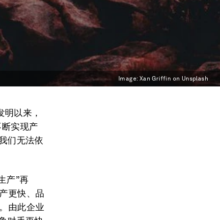
Image:
Xan Griffin on Unsplash
发明以来，
不断实现产
，我们无法依
生产”再
生产更快、品
础。由此企业