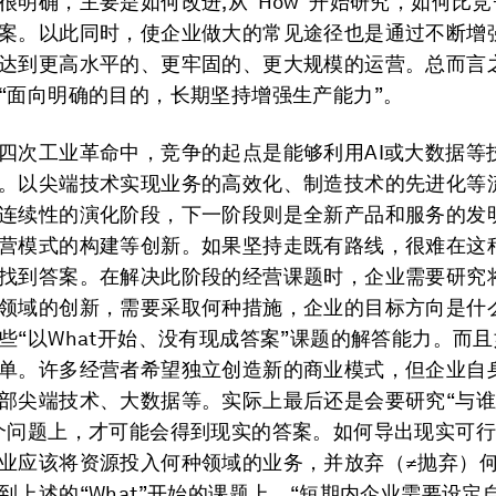
很明确，主要是如何改进,从“How”开始研究，如何比
案。以此同时，使企业做大的常见途径也是通过不断增
达到更高水平的、更牢固的、更大规模的运营。总而言
“面向明确的目的，长期坚持增强生产能力”。
四次工业革命中，竞争的起点是能够利用AI或大数据等
。以尖端技术实现业务的高效化、制造技术的先进化等
连续性的演化阶段，下一阶段则是全新产品和服务的发
营模式的构建等创新。如果坚持走既有路线，很难在这
找到答案。在解决此阶段的经营课题时，企业需要研究
领域的创新，需要采取何种措施，企业的目标方向是什
些“以What开始、没有现成答案”课题的解答能力。而
单。许多经营者希望独立创造新的商业模式，但企业自
部尖端技术、大数据等。实际上最后还是会要研究“与
个问题上，才可能会得到现实的答案。如何导出现实可
业应该将资源投入何种领域的业务，并放弃（≠抛弃）
到上述的“What”开始的课题上。“短期内企业需要设定