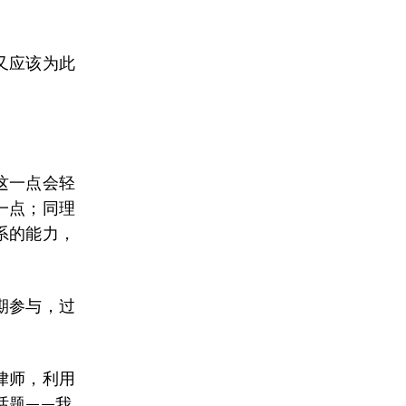
又应该为此
这一点会轻
一点；同理
系的能力，
期参与，过
律师，利用
话题——我