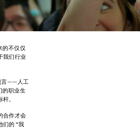
来的不仅仅
于我们行业
箴言——人工
们的职业生
标杆。
的合作才会
们的 “我