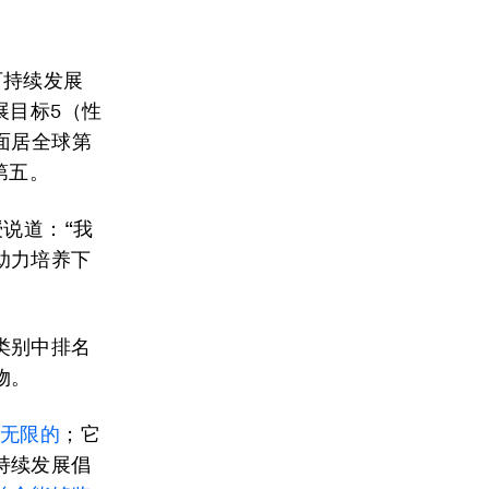
可持续发展
展目标5（性
面居全球第
第五。
授说道：“我
助力培养下
类别中排名
物。
是无限的
；它
持续发展倡