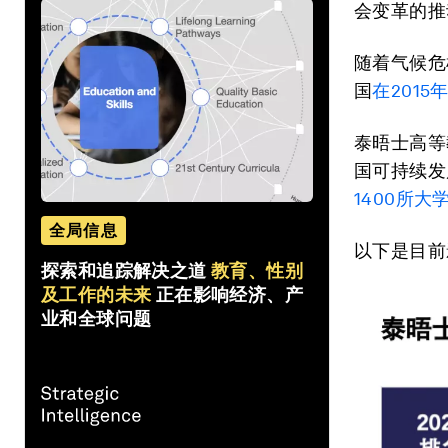
会变革的推
随着气候危
国
在
2015
泰晤士高等
国可持续发
1400
所大
全局信息
以下是目前
探索和追踪解决之道
教育、性别
及工作的未来
正在影响经济、产
业和全球问题